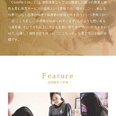
「CocoRo Cco」には､個別保育ならではの徹底した個々の尊重と個
性を育む保育サービスの提供という意味での「個々-ここ-」､単なる
仕事ではなく志事の精神で保護者の皆様と向き合うという意味での
「志-こころざし-」の意味が込められています｡このような想いをも
つ保育者､そしてそれ以上に子どもを想い育てるママパパが力を合わ
せて､心優しく個性や志を持った「こころっ子」を育てていくのが目
標です｡
Feature
訪問保育の特徴