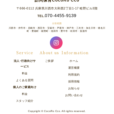
訪問保育CocoRo Cco
〒666-0112 兵庫県川西市大和西2丁目1-17 畦野ビル3階
070-4455-9139
TEL.
出張範囲
川西市・伊丹市・尼崎市・西宮市・宝塚市・芦屋市・神戸市・三木市・加古川市・猪名川
町・豊能町・能勢町・池田市・豊中市・吹田市・箕面市
Service
About us
Information
法人･行政向けサ
ご挨拶
ホーム
ービス
運営概要
料金
利用規約
よくある質問
採用情報
個人のご家庭向け
お知らせ
料金
お問い合わせ
スタッフ紹介
Copyright © CocoRo Cco. All rights reserved.