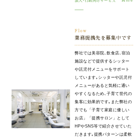
法人･行政向けサービス
Flow
業務提携先を募集中です
弊社では美容院､飲食店､宿泊
施設などで提供するシッター
や託児付メニューをサポート
しています｡シッターや託児付
メニューがあると気軽に通い
やすくなるため､子育て世代の
集客に効果的です｡また弊社の
方でも「子育て家庭に優しい
お店」「提携サロン」として
HPやSNS等で紹介させていた
だきます｡提携パターンは柔軟