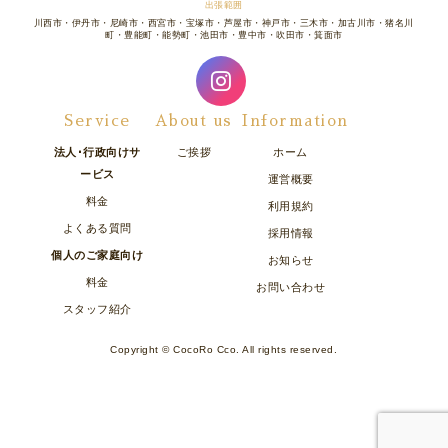
出張範囲
川西市・伊丹市・尼崎市・西宮市・宝塚市・芦屋市・神戸市・三木市・加古川市・猪名川
町・豊能町・能勢町・池田市・豊中市・吹田市・箕面市
Service
About us
Information
法人･行政向けサ
ご挨拶
ホーム
ービス
運営概要
料金
利用規約
よくある質問
採用情報
個人のご家庭向け
お知らせ
料金
お問い合わせ
スタッフ紹介
Copyright © CocoRo Cco. All rights reserved.