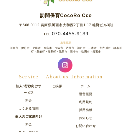
訪問保育CocoRo Cco
〒666-0112 兵庫県川西市大和西2丁目1-17 畦野ビル3階
070-4455-9139
TEL.
出張範囲
川西市・伊丹市・尼崎市・西宮市・宝塚市・芦屋市・神戸市・三木市・加古川市・猪名川
町・豊能町・能勢町・池田市・豊中市・吹田市・箕面市
Service
About us
Information
法人･行政向けサ
ご挨拶
ホーム
ービス
運営概要
料金
利用規約
よくある質問
採用情報
個人のご家庭向け
お知らせ
料金
お問い合わせ